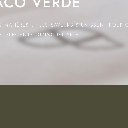
ACO VERDE
S MATIÈRES ET LES SAVEURS S’UNISSENT POUR 
SI ÉLÉGANTE QU’INOUBLIABLE.